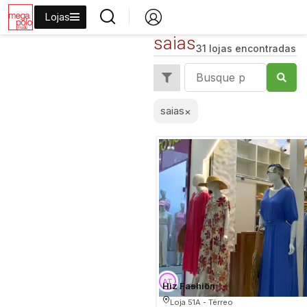
Lojas
saias
31 lojas encontradas
saias
×
Hiz Fashion
Loja 51A - Térreo