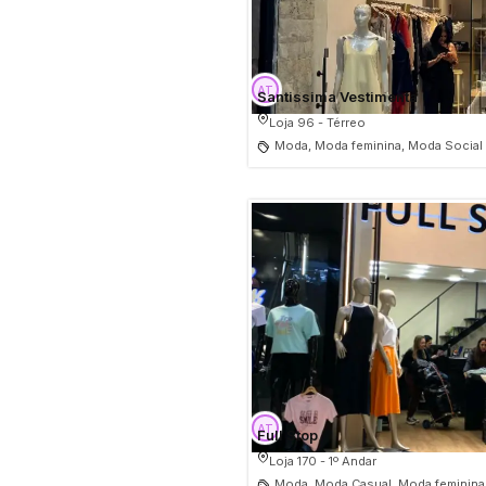
Santissima Vestimenta
Loja 96 - Térreo
Moda, Moda feminina, Moda Social
Full Stop
Loja 170 - 1º Andar
Moda, Moda Casual, Moda feminina