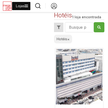
Lojas
Hotéis
1 loja encontrada
Hotéis
×
Hotel Mega Polo
3º Andar -