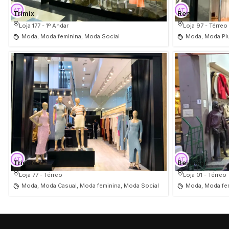
Trimix
Rery
Loja 177 - 1º Andar
Loja 97 - Térreo
Moda, Moda feminina, Moda Social
Moda, Moda Plu
Tricotez
Beijamor
Loja 77 - Térreo
Loja 01 - Térreo
Moda, Moda Casual, Moda feminina, Moda Social
Moda, Moda fe