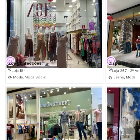
Zoe Confecções
Disparate
Loja 184 -
Loja 267 - 2º An
Moda, Moda Social
Jeans, Moda