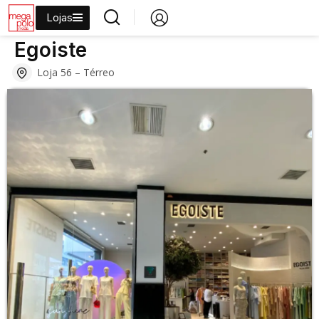
Lojas
›
›
›
›
Início
Lojas
Moda
Moda Casual
Egoiste
Egoiste
Loja 56 – Térreo