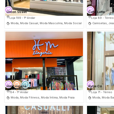
Union Street
Café Latte
Loja 199 - 1º Andar
Loja 89 - Térreo
Moda, Moda Casual, Moda Masculina, Moda Social
Camisetas, Jea
Hm Lingerie
Kylie Co
154 - 1º Andar
Loja 71 - Térreo
Moda, Moda Fitness, Moda Íntima, Moda Praia
Moda, Moda Bal