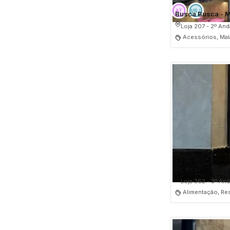
Busca Busca - M
Loja 207 - 2º And
Acessórios, Ma
Sr. Açaí
Loja 362 - 3º And
Alimentação, Re