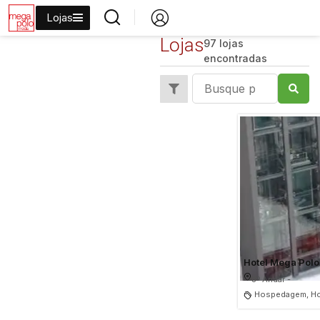
Lojas
Lojas
97 lojas
encontradas
Hotel Mega Polo
3º Andar -
Hospedagem, Ho