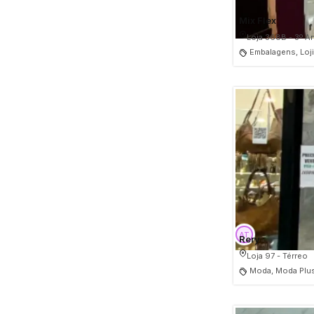
Mix Flex
Loja 368B - 3º A
Embalagens, Loj
Rery
Loja 97 - Térreo
Moda, Moda Plus