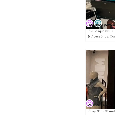
Bye Bye Eyewea
Quiosque 0002 -
Acessórios, Óc
Valente Jeans
Loja 353 - 3º And