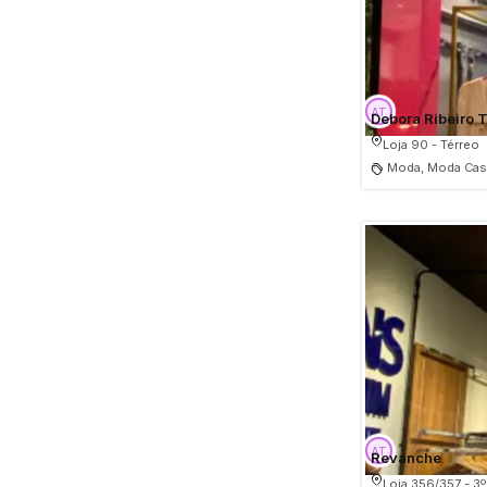
Debora Ribeiro T
Loja 90 - Térreo
Moda, Moda Casu
Revanche
Loja 356/357 - 3º