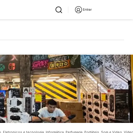
Entrar
, Eletronicos e tecnologia, Informática, Perfumaria, Portáteis, Som e Video, Víde