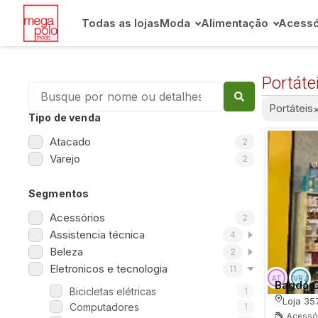
Todas as lojas
Moda
Alimentação
Acessó
Portáte
Portáteis
Tipo de venda
Atacado
2
Varejo
2
Tudo
Segmentos
Informática
Acessórios
2
Portáteis
Assistencia técnica
4
Bicicletas elétricas
Beleza
2
Eletronicos e tecnologia
Som e Video
11
Bagdá 
Bicicletas elétricas
1
Vídeo
Loja 35
Computadores
1
Computadores
Acessór