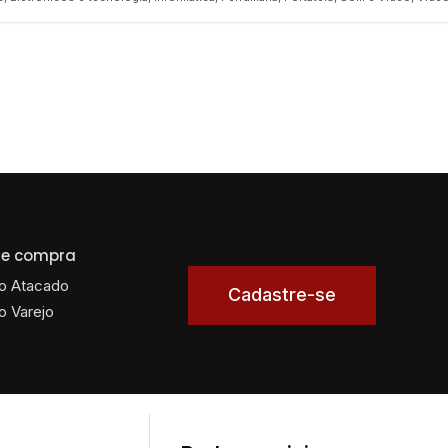
 de compra
o Atacado
Cadastre-se
o Varejo