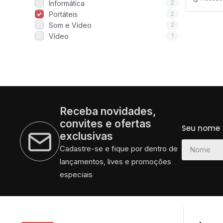
Informática
2
Portáteis
2
Celulares e acessórios
Som e Video
2
Vídeo
1
Receba novidades,
convites e ofertas
Seu nome
exclusivas
Cadastre-se e fique por dentro de
lançamentos, lives e promoções
especiais