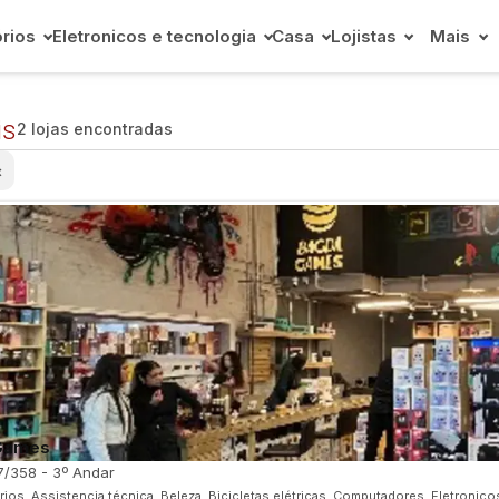
rios
Eletronicos e tecnologia
Casa
Lojistas
Mais
is
2 lojas encontradas
×
Games
7/358 - 3º Andar
ios, Assistencia técnica, Beleza, Bicicletas elétricas, Computadores, Eletronicos