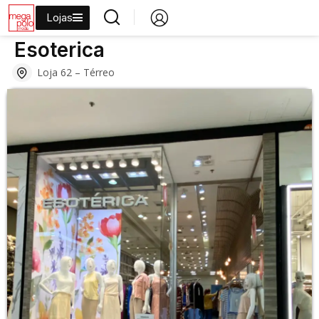
Lojas
›
›
›
›
Início
Lojas
Moda
Moda Casual
Esoterica
Esoterica
Loja 62 – Térreo