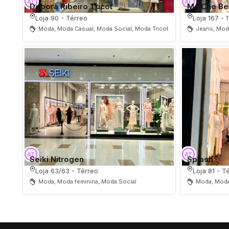
Debora Ribeiro Tricot
Ma Che Bel
Loja 90 - Térreo
Loja 167 - 
Moda, Moda Casual, Moda Social, Moda Tricot
Jeans, Mod
Seiki Nitrogen
Splash
Loja 63/63 - Térreo
Loja 81 - T
Moda, Moda feminina, Moda Social
Moda, Moda