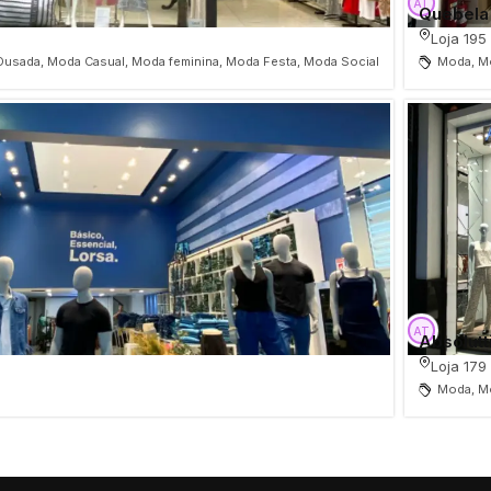
Quebela
Loja 195
usada, Moda Casual, Moda feminina, Moda Festa, Moda Social
Moda, M
Absolutt
Loja 179
Moda, Mo