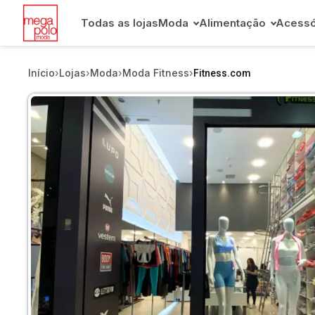
Todas as lojas
Moda
Alimentação
Acessó
Início
›
Lojas
›
Moda
›
Moda Fitness
›
Fitness.com