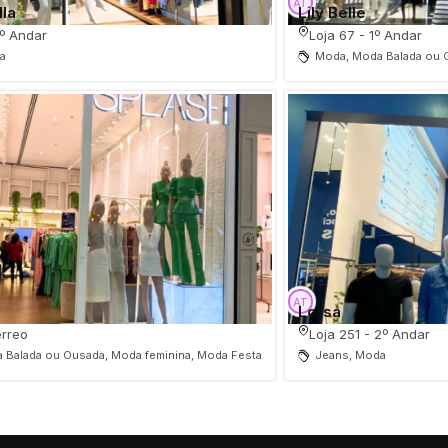
la
Lily Belle
1º Andar
Loja 67 - 1º Andar
a
Moda, Moda Balada ou O
Lorsa
érreo
Loja 251 - 2º Andar
 Balada ou Ousada, Moda feminina, Moda Festa
Jeans, Moda