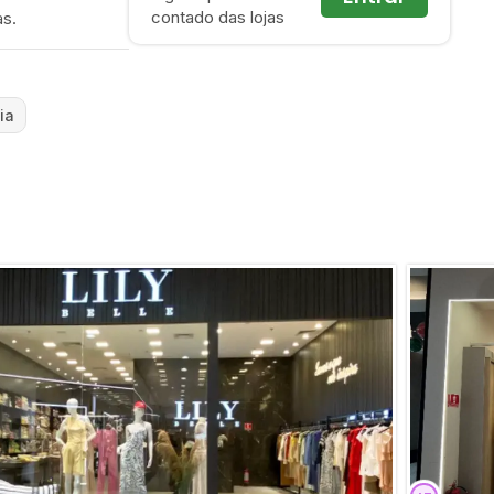
contado das lojas
as.
ia