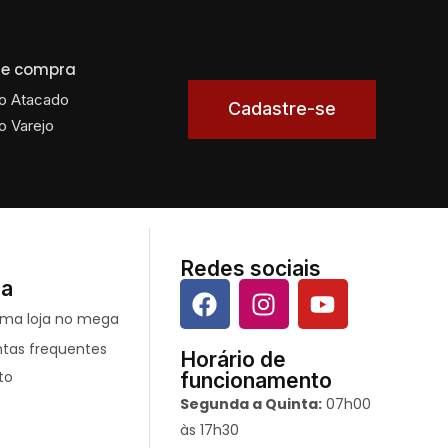
 de compra
o Atacado
Cadastre-se
o Varejo
Redes sociais
da
ntas frequentes
Horário de
to
funcionamento
Segunda a Quinta:
07h00
às 17h30