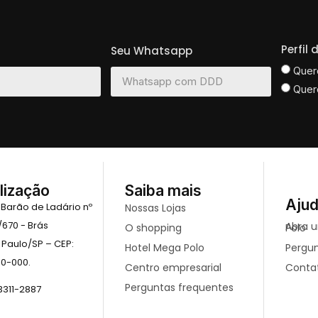
Perfil
Seu Whatsapp
Quer
Quer
lização
Saiba mais
Aju
 Barão de Ladário nº
Nossas Lojas
/670 - Brás
O shopping
Abra uma loja no mega Polo
 Paulo/SP – CEP:
Hotel Mega Polo
Pergu
10-000.
Centro empresarial
Conta
Perguntas frequentes
 3311-2887