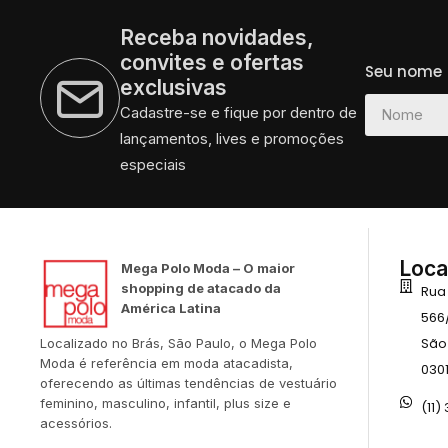
Receba novidades,
convites e ofertas
Seu nome
exclusivas
Cadastre-se e fique por dentro de
lançamentos, lives e promoções
especiais
Loca
Mega Polo Moda – O maior
shopping de atacado da
Rua
América Latina
566
São
Localizado no Brás, São Paulo, o Mega Polo
Moda é referência em moda atacadista,
030
oferecendo as últimas tendências de vestuário
feminino, masculino, infantil, plus size e
(11)
acessórios.