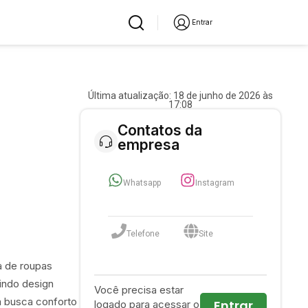
Entrar
Última atualização: 18 de junho de 2026 às
17:08
Contatos da
empresa
Whatsapp
Instagram
Telefone
Site
a de roupas
nindo design
Você precisa estar
m busca conforto
Entrar
logado para acessar o