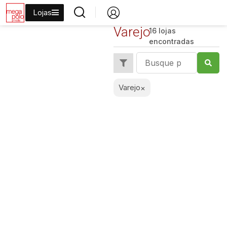
Lojas
Varejo
16 lojas
encontradas
Varejo
×