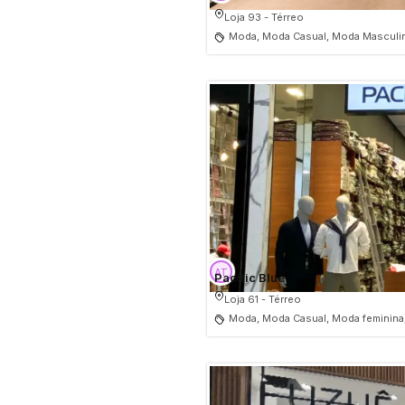
Moda Fitness
Loja 93 - Térreo
Moda Praia
Moda, Moda Casual, Moda Masculin
Moda Tricot
Camisetas
Moda Íntima
Moda Esportiva
Moda Modesta
Moda Premium
Moda senhoras
Pacific Blue
Moda Street skate e surf
Loja 61 - Térreo
Pijamas
Moda, Moda Casual, Moda feminina
Uniformes
Moda Infanto Juvenil