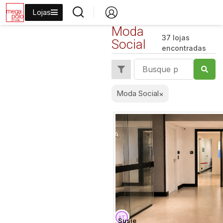
Lojas
Moda
37 lojas
Social
encontradas
Tudo
Moda feminina
Moda Social
×
Moda Social
Moda Casual
Jeans
Moda Plus size
Moda Masculina
Moda Festa
Moda Balada ou Ousada
Susie