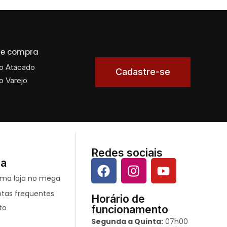
 de compra
o Atacado
Cadastre-se
o Varejo
Redes sociais
da
ntas frequentes
Horário de
to
funcionamento
Segunda a Quinta:
07h00