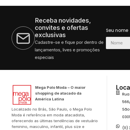
Receba novidades,
convites e ofertas
Seu nome
exclusivas
Cadastre-se e fique por dentro de
lançamentos, lives e promoções
especiais
Loca
Mega Polo Moda – O maior
shopping de atacado da
Rua
América Latina
566
São
Localizado no Brás, São Paulo, o Mega Polo
Moda é referência em moda atacadista,
030
oferecendo as últimas tendências de vestuário
feminino, masculino, infantil, plus size e
(11)