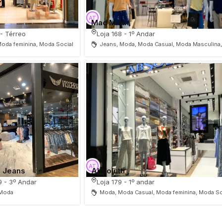
Mac Milan
 - Térreo
Loja 168 - 1º Andar
oda feminina, Moda Social
Jeans, Moda, Moda Casual, Moda Masculina,
l Jeans
Absolutti
9 - 3º Andar
Loja 179 - 1º andar
 Moda
Moda, Moda Casual, Moda feminina, Moda So