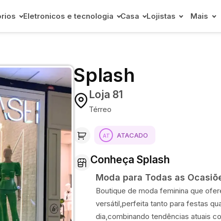
rios
Eletronicos e tecnologia
Casa
Lojistas
Mais
Splash
Loja 81
Térreo
ATACADO
Conheça Splash
Moda para Todas as Ocasiõ
Boutique de moda feminina que ofe
versátil,perfeita tanto para festas qu
dia,combinando tendências atuais c