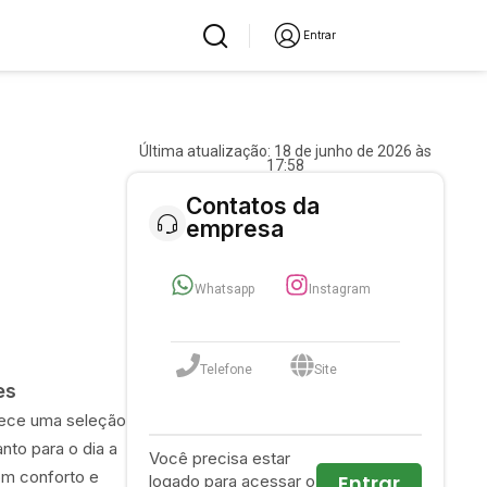
Entrar
Última atualização: 18 de junho de 2026 às
17:58
Contatos da
empresa
Whatsapp
Instagram
Telefone
Site
es
rece uma seleção
anto para o dia a
Você precisa estar
om conforto e
Entrar
logado para acessar o