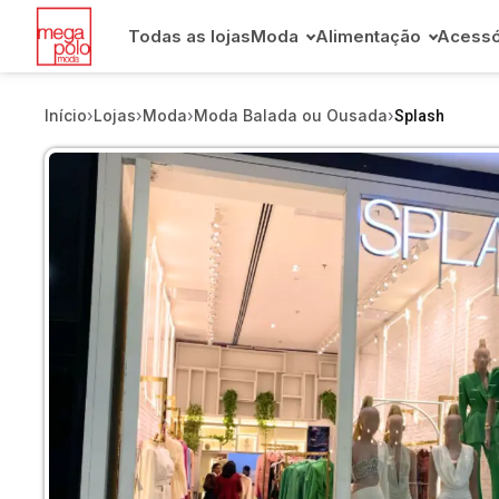
Todas as lojas
Moda
Alimentação
Acessó
Início
›
Lojas
›
Moda
›
Moda Balada ou Ousada
›
Splash