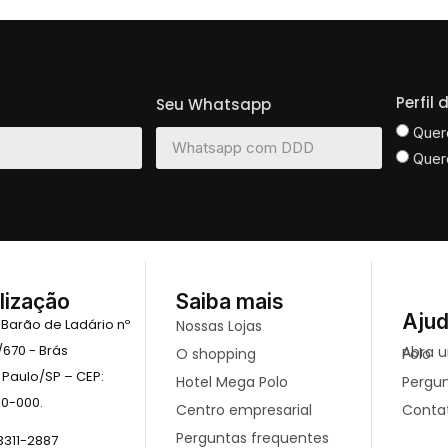
Perfil
Seu Whatsapp
Quer
Quer
lização
Saiba mais
Aju
 Barão de Ladário nº
Nossas Lojas
/670 - Brás
O shopping
Abra uma loja no mega Polo
 Paulo/SP – CEP:
Hotel Mega Polo
Pergu
10-000.
Centro empresarial
Conta
Perguntas frequentes
 3311-2887