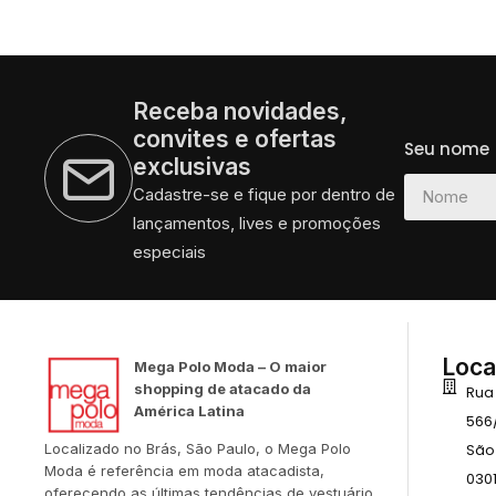
Receba novidades,
convites e ofertas
Seu nome
exclusivas
Cadastre-se e fique por dentro de
lançamentos, lives e promoções
especiais
Loca
Mega Polo Moda – O maior
shopping de atacado da
Rua
América Latina
566
São
Localizado no Brás, São Paulo, o Mega Polo
Moda é referência em moda atacadista,
030
oferecendo as últimas tendências de vestuário