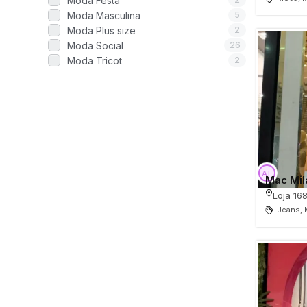
Moda Festa
Moda Praia
Moda Masculina
5
Moda Tricot
Moda Plus size
2
Moda Social
26
Camisetas
Moda Tricot
2
Moda Íntima
Moda Esportiva
Moda Modesta
Moda Premium
Moda senhoras
Mac Mil
Moda Street skate e surf
Loja 168
Pijamas
Jeans, 
Uniformes
Moda Infanto Juvenil
Moda Infantil
Moda alternativa