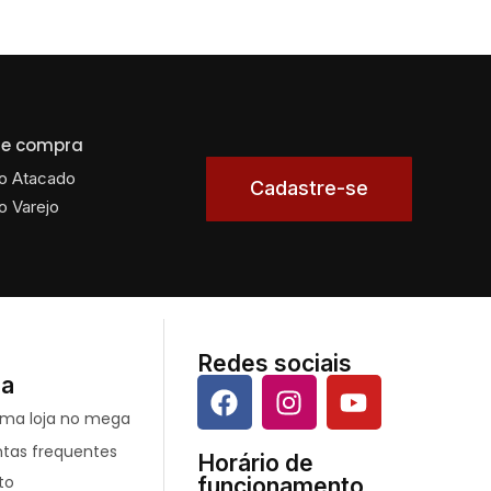
 de compra
o Atacado
Cadastre-se
o Varejo
Redes sociais
da
ntas frequentes
Horário de
to
funcionamento