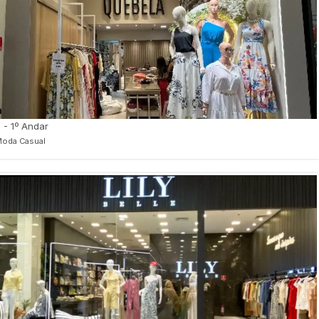
a
 - 1º Andar
Moda Casual