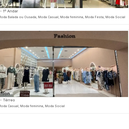
le
 - 1º Andar
oda Balada ou Ousada, Moda Casual, Moda feminina, Moda Festa, Moda Social
shion
 - Térreo
oda Casual, Moda feminina, Moda Social