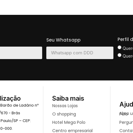
Perfil
Seu Whatsapp
Quer
Quer
lização
Saiba mais
Aju
 Barão de Ladário nº
Nossas Lojas
/670 - Brás
O shopping
Abra uma loja no mega Polo
 Paulo/SP – CEP:
Hotel Mega Polo
Pergu
10-000.
Centro empresarial
Conta