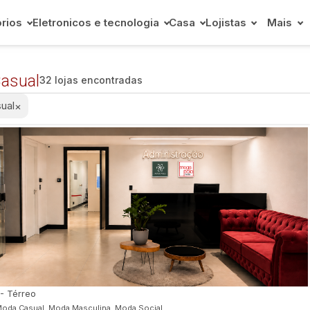
rios
Eletronicos e tecnologia
Casa
Lojistas
Mais
asual
32 lojas encontradas
ual
×
 - Térreo
oda Casual, Moda Masculina, Moda Social