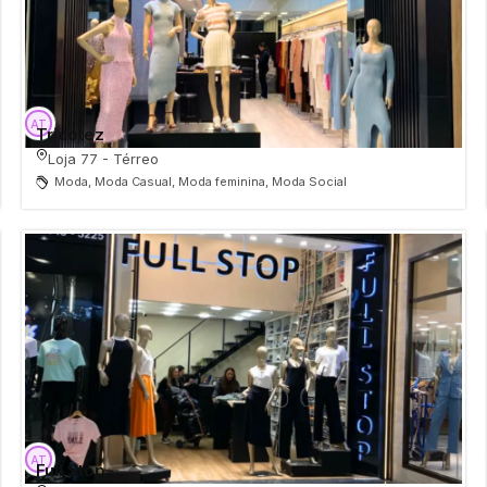
Tricotez
Loja 77 - Térreo
Moda, Moda Casual, Moda feminina, Moda Social
Full Stop