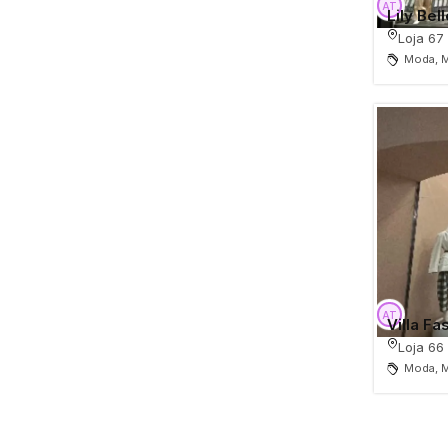
Lily Bel
Loja 67
Moda, M
Villa Fa
Loja 66
Moda, M