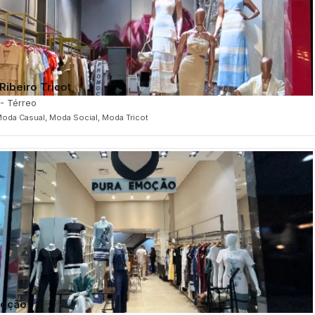
Ribeiro Tricot
 - Térreo
oda Casual, Moda Social, Moda Tricot
moção