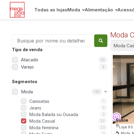
Todas as lojas
Moda
Alimentação
Acessó
Moda C
Tudo
Moda Cas
Moda feminina
Tipo de venda
Moda Social
Atacado
32
Varejo
3
Moda Casual
Jeans
Segmentos
Moda Plus size
Moda
130
Moda Masculina
Camisetas
1
Moda Festa
Jeans
3
Moda Balada ou Ousada
2
Moda Balada ou Ousada
Susie
Moda Casual
32
Moda Fitness
Loja 93
Moda feminina
23
Moda, M
2