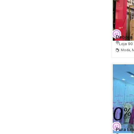
Moda indiana
Debora 
Loja 90
Moda, M
Pura E