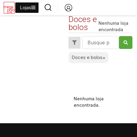
Lojas
Doces e
Nenhuma loja
bolos
encontrada
Tudo
Doces e bolos
×
Lanchonetes
Restaurantes
Doces e bolos
Mercados
Nenhuma loja
encontrada.