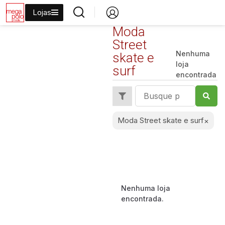
Lojas
Moda
Street
Nenhuma
skate e
loja
Tudo
surf
encontrada
Moda feminina
Moda Social
Moda Casual
Moda Street skate e surf
×
Jeans
Moda Plus size
Moda Masculina
Nenhuma loja
Moda Festa
encontrada.
Moda Balada ou Ousada