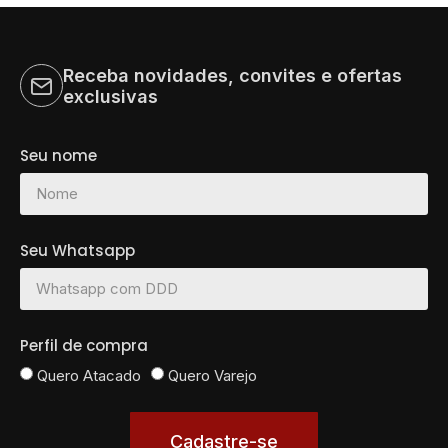
Moda Fitness
Moda Praia
Moda Tricot
Receba novidades, convites e ofertas
exclusivas
Camisetas
Moda Íntima
Seu nome
Moda Esportiva
Moda Modesta
Moda Premium
Seu Whatsapp
Moda senhoras
Moda Street skate e surf
Perfil de compra
Pijamas
Quero Atacado
Quero Varejo
Uniformes
Moda Infanto Juvenil
Cadastre-se