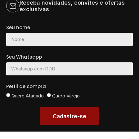
Receba novidades, convites e ofertas
exclusivas
Tudo
Seu nome
Clínicas
Farmácias
Seu Whatsapp
Guarda-volumes
Hospitais
Igrejas e templos
Perfil de compra
Imobiliarias
Quero Atacado
Quero Varejo
Jurídicos
Lotéricas
Cadastre-se
Escola e Cursos
Academias