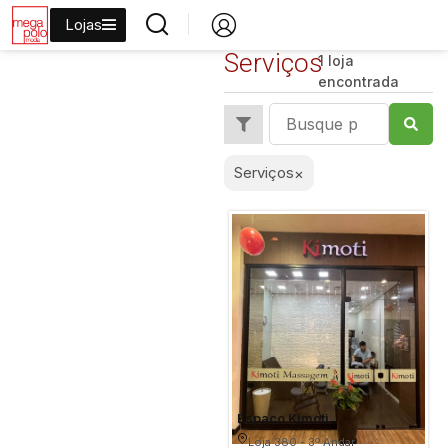
Lojas
Serviços
1 loja
encontrada
Serviços
×
Espaco Kimoti
Loja 380 - 3º Andar