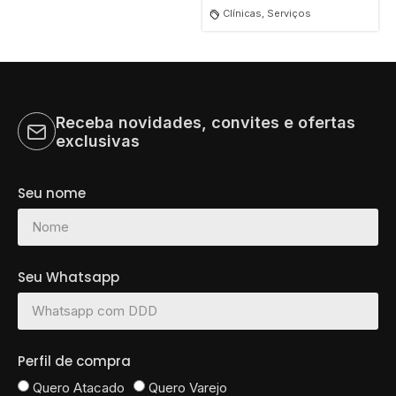
Clínicas, Serviços
Tudo
Clínicas
Receba novidades, convites e ofertas
Farmácias
exclusivas
Guarda-volumes
Seu nome
Hospitais
Igrejas e templos
Imobiliarias
Seu Whatsapp
Jurídicos
Lotéricas
Escola e Cursos
Perfil de compra
Academias
Quero Atacado
Quero Varejo