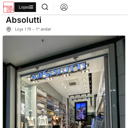
Lojas
›
›
›
›
Início
Lojas
Moda
Moda Casual
Absolutti
Absolutti
Loja 179 – 1º andar