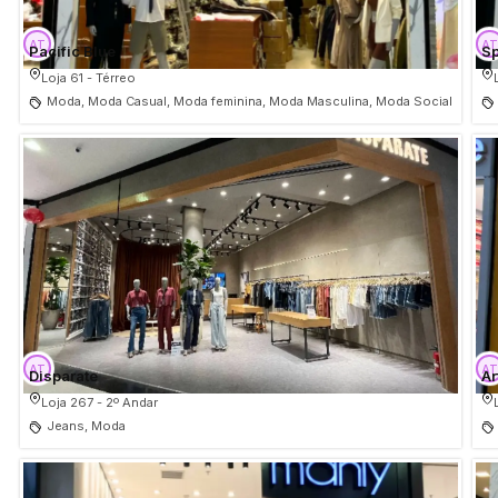
Pacific Blue
S
Loja 61 - Térreo
Moda, Moda Casual, Moda feminina, Moda Masculina, Moda Social
Disparate
Ar
Loja 267 - 2º Andar
Jeans, Moda