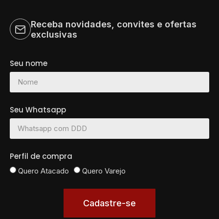
Tudo
Perfumaria
Receba novidades, convites e ofertas
exclusivas
Salão Unha Cabelo e Barba
Materiais profissionais
Seu nome
Maquiagem e cosméticos
Cabelos Apliques e Perucas
Seu Whatsapp
Perfil de compra
Quero Atacado
Quero Varejo
Cadastre-se