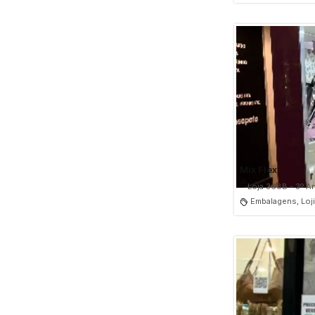
Mix Flex
Loja 368B - 3º A
Embalagens, Loj