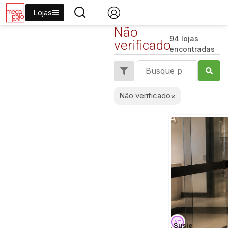
Lojas
Não
94 lojas
verificado
encontradas
Não verificado
×
Susie