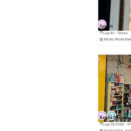
Splash
Loja 81 - Térreo
Moda, Moda Bala
Bagdá Games
Loja 357/358 - 3º