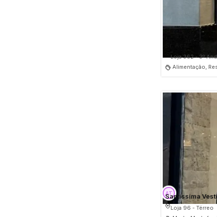
Sr. Açaí
Loja 362 - 3º And
Alimentação, Re
Santissima Vest
Loja 96 - Térreo