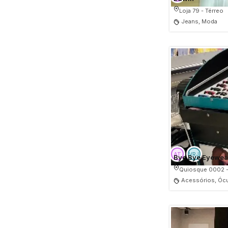
Loja 79 - Térreo
Jeans, Moda
Bye Bye Eyewea
Quiosque 0002 -
Acessórios, Óc