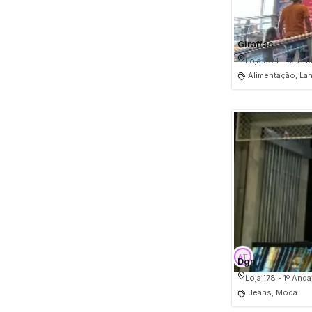
Giraffas
Loja 364 - 3º And
Alimentação, L
Dgn
Loja 178 - 1º Anda
Jeans, Moda