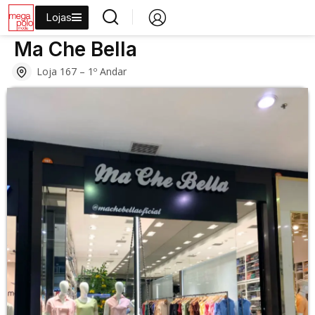
Lojas
›
›
›
›
Início
Lojas
Moda
Jeans
Ma Che Bella
Ma Che Bella
Loja 167 – 1º Andar