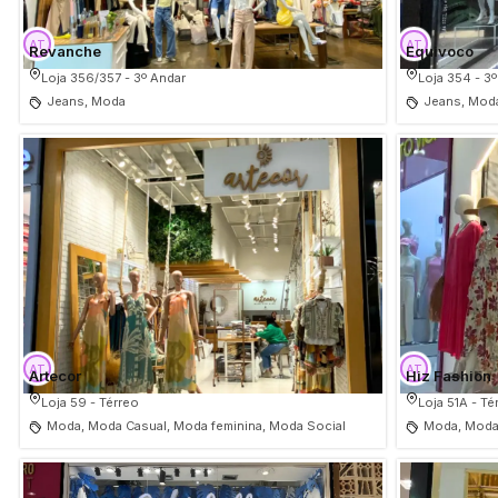
Revanche
Equivoco
Loja 356/357 - 3º Andar
Loja 354 - 3
Jeans, Moda
Jeans, Mod
Artecor
Hiz Fashion
Loja 59 - Térreo
Loja 51A - Té
Moda, Moda Casual, Moda feminina, Moda Social
Moda, Moda 