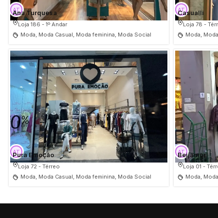
Ana Turquesa
Casualli
Loja 186 - 1º Andar
Loja 78 - Tér
Moda, Moda Casual, Moda feminina, Moda Social
Moda, Moda 
Pura Emoção
Beijamor
Loja 72 - Térreo
Loja 01 - Tér
Moda, Moda Casual, Moda feminina, Moda Social
Moda, Moda