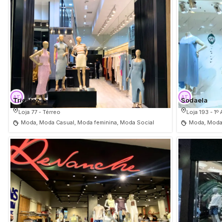
Tricotez
Sodaela
Loja 77 - Térreo
Loja 193 - 1º
Moda, Moda Casual, Moda feminina, Moda Social
Moda, Moda 