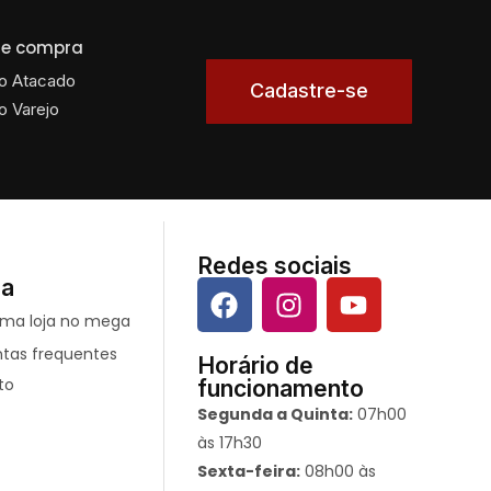
 de compra
o Atacado
Cadastre-se
o Varejo
Redes sociais
da
ntas frequentes
Horário de
to
funcionamento
Segunda a Quinta:
07h00
às 17h30
Sexta-feira:
08h00 às