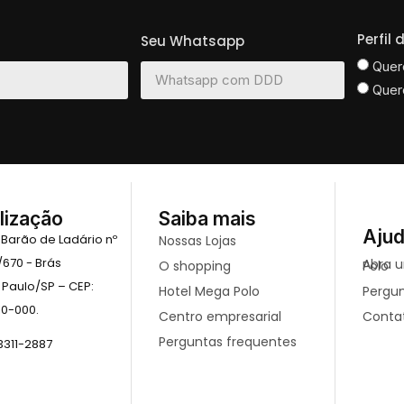
Perfil
Seu Whatsapp
Quer
Quer
lização
Saiba mais
Aju
 Barão de Ladário nº
Nossas Lojas
/670 - Brás
O shopping
Abra uma loja no mega Polo
 Paulo/SP – CEP:
Hotel Mega Polo
Pergu
10-000.
Centro empresarial
Conta
Perguntas frequentes
 3311-2887