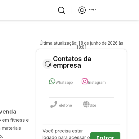
Entrar
Última atualização: 18 de junho de 2026 às
18:01
Contatos da
empresa
Whatsapp
Instagram
Telefone
Site
evenda
 em fitness e
 materiais
Você precisa estar
o.
Entrar
logado para acessar o