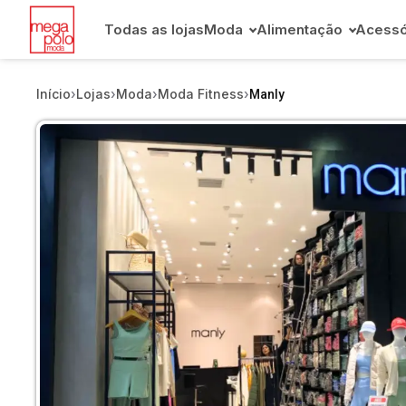
Todas as lojas
Moda
Alimentação
Acessó
Início
›
Lojas
›
Moda
›
Moda Fitness
›
Manly