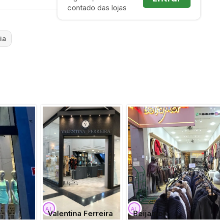
contado das lojas
ia
Valentina Ferreira
Beijamor