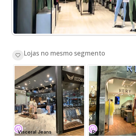
Lojas no mesmo segmento
Visceral Jeans
Rery