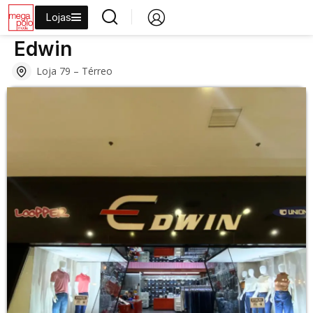
Lojas
›
›
›
›
Início
Lojas
Moda
Jeans
Edwin
Edwin
Loja 79 – Térreo