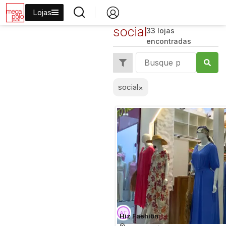
Lojas
social
33 lojas
encontradas
social
×
Hiz Fashion