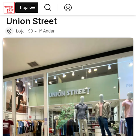
Lojas
›
›
›
›
Início
Lojas
Moda
Moda Casual
Union Street
Union Street
Loja 199 – 1º Andar