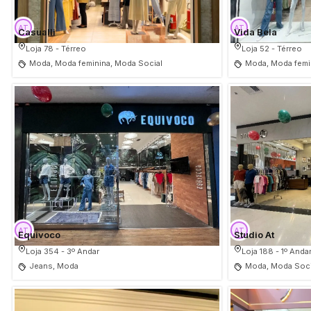
Casualli
Vida Bela
Loja 78 - Térreo
Loja 52 - Térreo
Moda, Moda feminina, Moda Social
Moda, Moda femi
Equivoco
Studio At
Loja 354 - 3º Andar
Loja 188 - 1º Anda
Jeans, Moda
Moda, Moda Soci