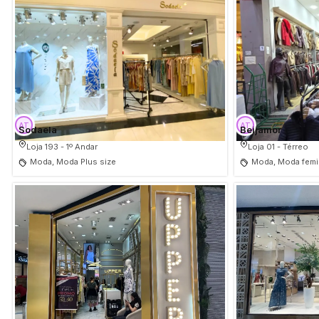
Sodaela
Beijamor
Loja 193 - 1º Andar
Loja 01 - Térreo
Moda, Moda Plus size
Moda, Moda femi