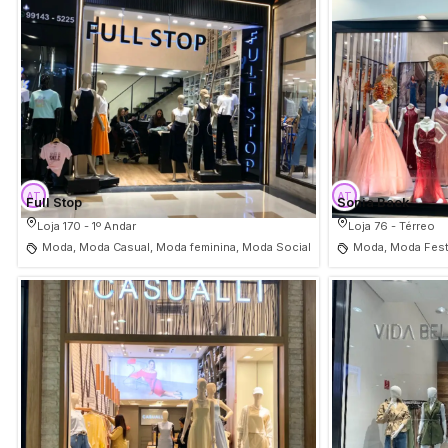
Full Stop
Sonia Baek
Loja 170 - 1º Andar
Loja 76 - Térreo
Moda, Moda Casual, Moda feminina, Moda Social
Moda, Moda Fest