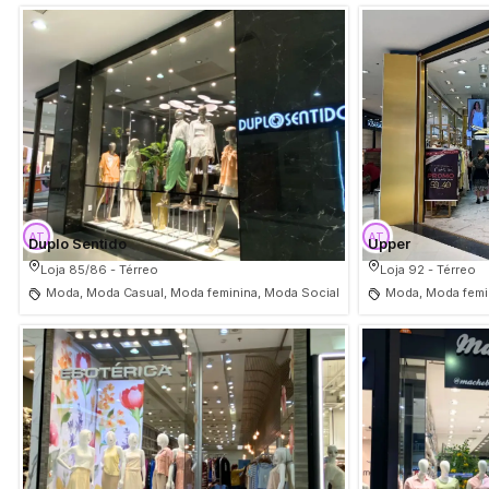
Duplo Sentido
Upper
Loja 85/86 - Térreo
Loja 92 - Térreo
Moda, Moda Casual, Moda feminina, Moda Social
Moda, Moda femi