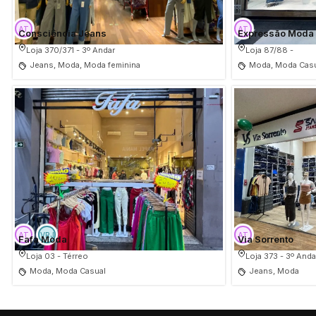
Consciência Jeans
Expressão Moda
Loja 370/371 - 3º Andar
Loja 87/88 -
Jeans, Moda, Moda feminina
Moda, Moda Casu
Fafa Moda
Via Sorrento
Loja 03 - Térreo
Loja 373 - 3º Anda
Moda, Moda Casual
Jeans, Moda