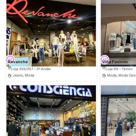
Revanche
Villa Fashion
Loja 356/357 - 3º Andar
Loja 66 - Térreo
Jeans, Moda
Moda, Moda Casu