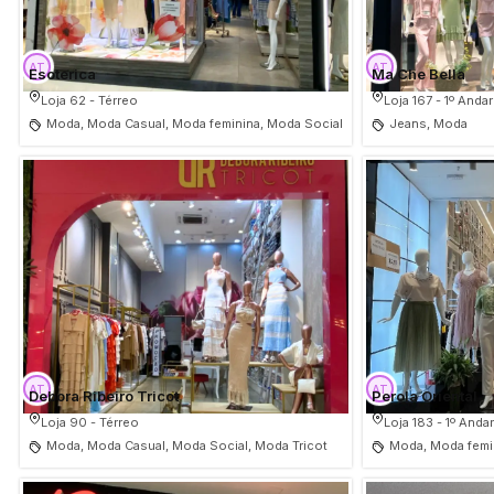
Esoterica
Ma Che Bella
Loja 62 - Térreo
Loja 167 - 1º Andar
Moda, Moda Casual, Moda feminina, Moda Social
Jeans, Moda
Debora Ribeiro Tricot
Perola Oriental
Loja 90 - Térreo
Loja 183 - 1º Anda
Moda, Moda Casual, Moda Social, Moda Tricot
Moda, Moda femi