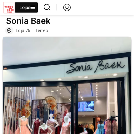
Lojas
›
›
›
›
Início
Lojas
Moda
Moda Festa
Sonia Baek
Sonia Baek
Loja 76 – Térreo