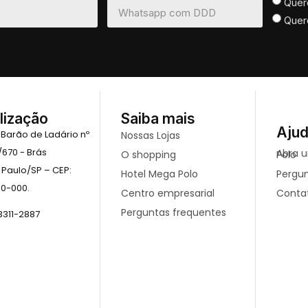
Quer
Quer
lização
Saiba mais
Aju
 Barão de Ladário nº
Nossas Lojas
/670 - Brás
O shopping
Abra uma loja no mega Polo
 Paulo/SP – CEP:
Hotel Mega Polo
Pergu
10-000.
Centro empresarial
Conta
Perguntas frequentes
 3311-2887