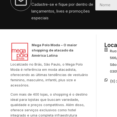
Cadastre-se e fique por dentro de
lançamentos, lives e promoções
especiais
Loca
Mega Polo Moda – O maior
shopping de atacado da
Rua
América Latina
566
São
Localizado no Brás, São Paulo, o Mega Polo
Moda é referência em moda atacadista,
030
oferecendo as últimas tendências de vestuário
feminino, masculino, infantil, plus size e
(11)
acessórios.
Com mais de 400 lojas, o shopping é o destino
ideal para lojistas que buscam variedade,
qualidade e preços competitivos. Além disso,
oferece serviços exclusivos como hotel
integrado e uma completa infraestrutura