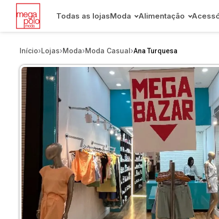
Todas as lojas
Moda
Alimentação
Acessó
Início
›
Lojas
›
Moda
›
Moda Casual
›
Ana Turquesa