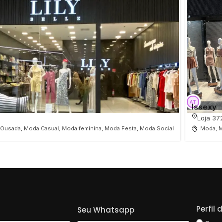
Issexy
Loja 37
Ousada, Moda Casual, Moda feminina, Moda Festa, Moda Social
Moda, M
Perfil
Seu Whatsapp