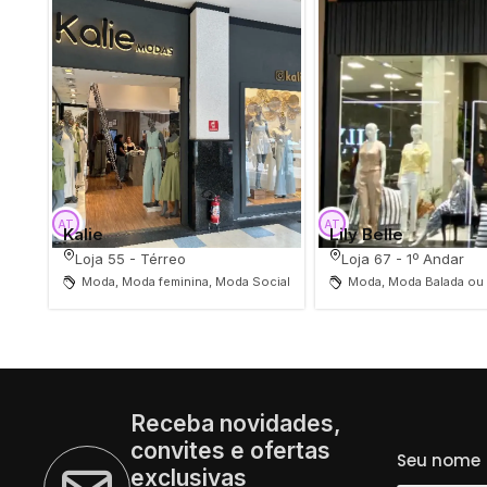
Kalie
Lily Belle
Loja 55 - Térreo
Loja 67 - 1º Andar
Moda, Moda feminina, Moda Social
Moda, Moda Balada ou 
Receba novidades,
convites e ofertas
Seu nome
exclusivas