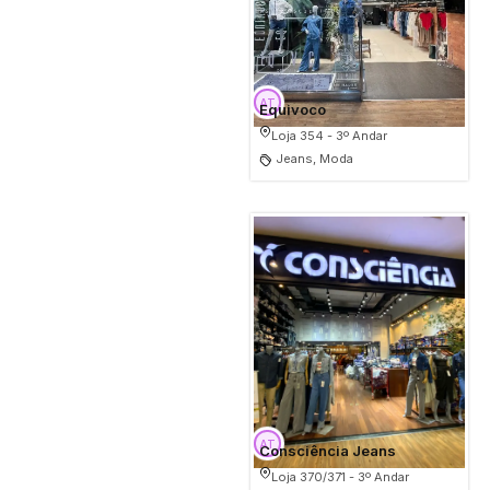
Equivoco
Loja 354 - 3º Andar
Jeans, Moda
Consciência Jeans
Loja 370/371 - 3º Andar