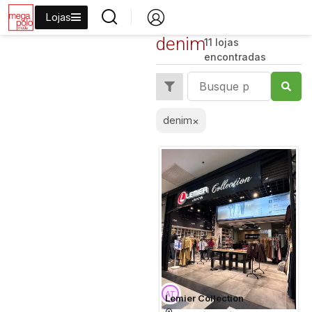
Lojas
denim
11 lojas
encontradas
denim
×
Lemier Collection