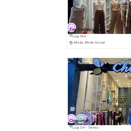
Zoe Confecções
Loja 184 -
Moda, Moda Social
Chocomel
Loja 04 - Térreo