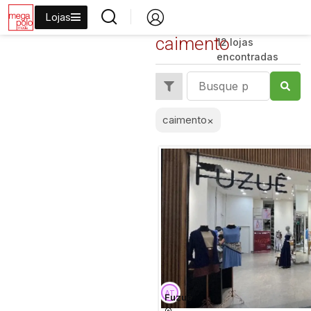
Lojas
caimento
12 lojas
encontradas
caimento
×
Fuzuê