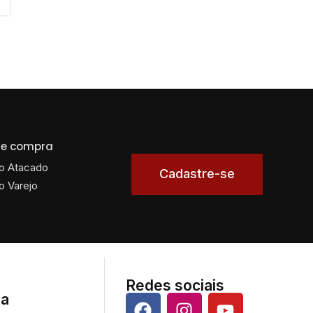
 de compra
o Atacado
Cadastre-se
o Varejo
Redes sociais
da