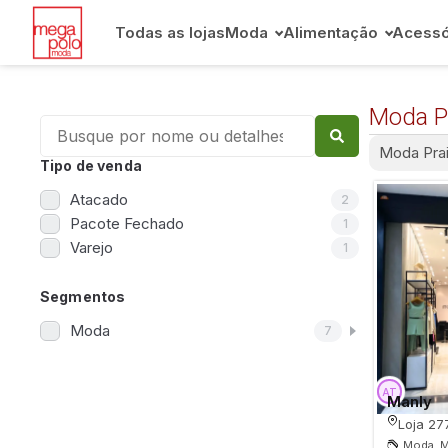
Todas as lojas
Moda
Alimentação
Acessó
Moda P
Moda Pra
Tipo de venda
Atacado
2
Pacote Fechado
1
Varejo
1
Segmentos
Moda
7
Manly
Loja 27
Moda, M