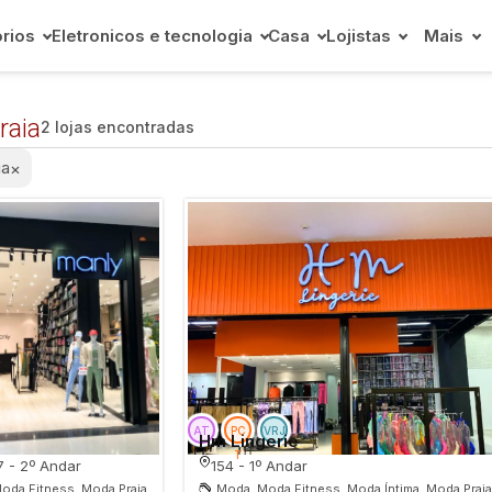
rios
Eletronicos e tecnologia
Casa
Lojistas
Mais
raia
2 lojas encontradas
ia
×
Hm Lingerie
7 - 2º Andar
154 - 1º Andar
oda Fitness, Moda Praia
Moda, Moda Fitness, Moda Íntima, Moda Prai