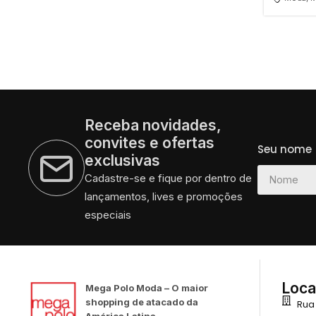
Receba novidades,
convites e ofertas
Seu nome
exclusivas
Cadastre-se e fique por dentro de
lançamentos, lives e promoções
especiais
Loca
Mega Polo Moda – O maior
shopping de atacado da
Rua