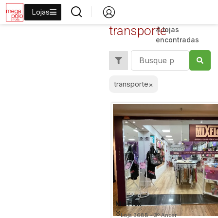
Lojas
transporte
4 lojas
encontradas
transporte
×
Mix Flex
Loja 368B - 3º Andar