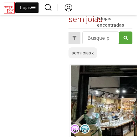
Lojas
semijoias
2 lojas
encontradas
semijoias
×
Mama Bijoux