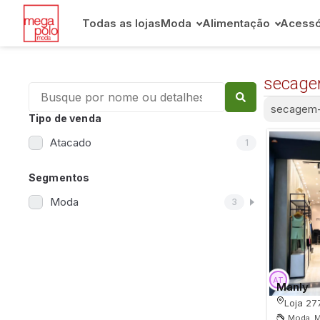
Todas as lojas
Moda
Alimentação
Acessó
secage
secagem-
Tipo de venda
Atacado
1
Segmentos
Moda
3
Manly
Loja 27
Moda, M