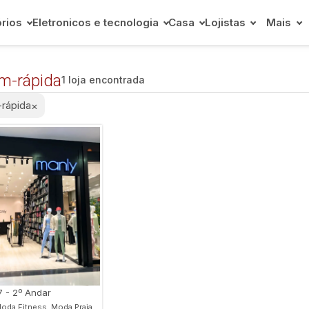
rios
Eletronicos e tecnologia
Casa
Lojistas
Mais
m-rápida
1 loja encontrada
rápida
×
7 - 2º Andar
oda Fitness, Moda Praia