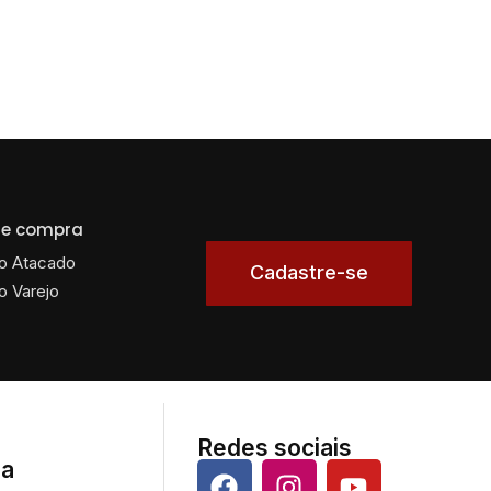
 de compra
o Atacado
Cadastre-se
o Varejo
Redes sociais
da