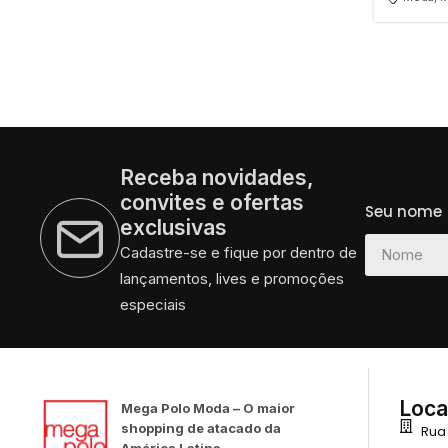
Receba novidades,
convites e ofertas
Seu nome
exclusivas
Cadastre-se e fique por dentro de
lançamentos, lives e promoções
especiais
Loca
Mega Polo Moda – O maior
shopping de atacado da
Rua