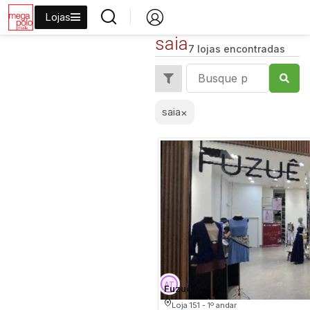
Lojas
saia
7 lojas encontradas
saia
×
Fuzuê
Loja 151 - 1º andar