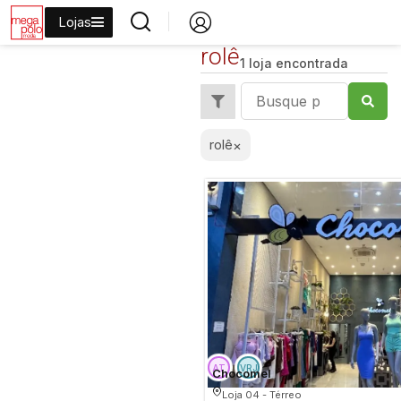
Lojas
rolê
1 loja encontrada
rolê
×
Chocomel
Loja 04 - Térreo