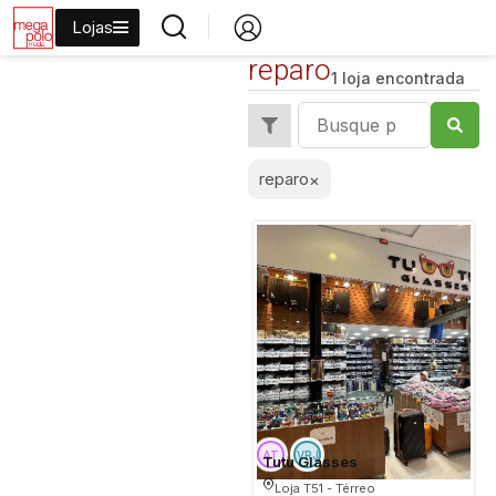
Lojas
reparo
1 loja encontrada
reparo
×
Tutu Glasses
Loja T51 - Térreo