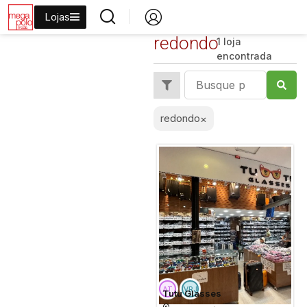
Lojas
redondo
1 loja
encontrada
redondo
×
Tutu Glasses