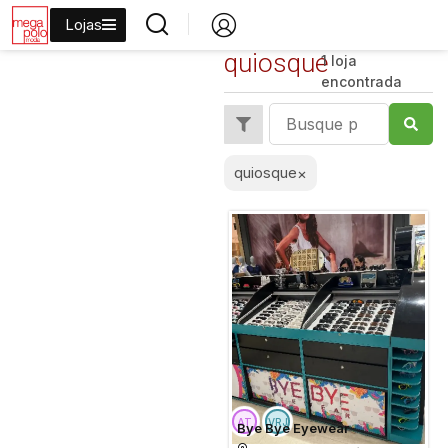
Lojas
quiosque
1 loja
encontrada
quiosque
×
Bye Bye Eyewear