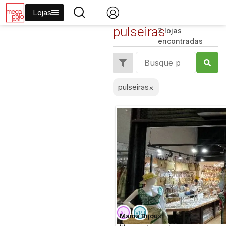
Lojas
pulseiras
2 lojas
encontradas
pulseiras
×
Mama Bijoux