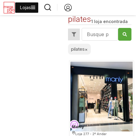
Lojas
pilates
1 loja encontrada
pilates
×
Manly
Loja 277 - 2º Andar