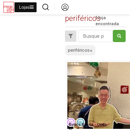
Lojas
periféricos
1 loja
encontrada
periféricos
×
Busca Busca - Onex