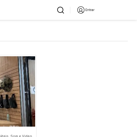
Entrar
táteis, Som e Video