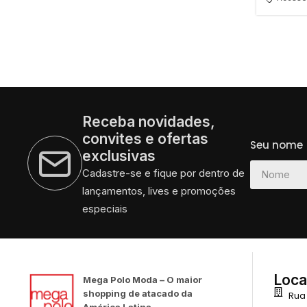
Receba novidades,
convites e ofertas
Seu nome
exclusivas
Cadastre-se e fique por dentro de
lançamentos, lives e promoções
especiais
Loca
Mega Polo Moda – O maior
shopping de atacado da
Rua