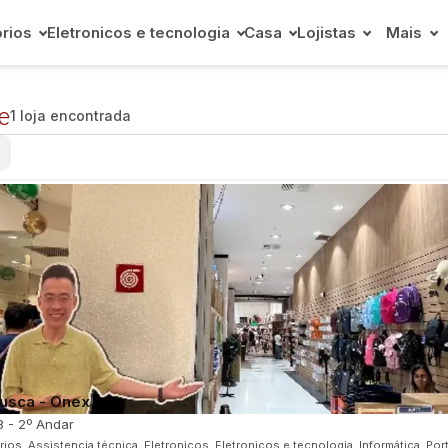
rios
Eletronicos e tecnologia
Casa
Lojistas
Mais
e
1 loja encontrada
×
usca - Onex
8 - 2º Andar
ios, Assistencia técnica, Eletronicos, Eletronicos e tecnologia, Informática, Por