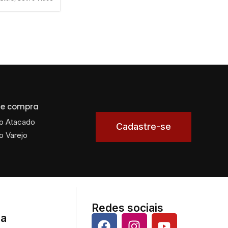
 de compra
o Atacado
Cadastre-se
o Varejo
Redes sociais
da