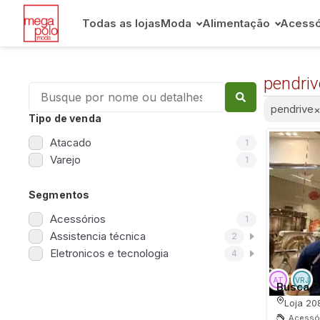
Todas as lojas
Moda
Alimentação
Acessó
pendriv
pendrive
Tipo de venda
Atacado
1
Varejo
1
Segmentos
Acessórios
1
Assistencia técnica
2
Eletronicos e tecnologia
4
Busca B
Loja 20
Acessór