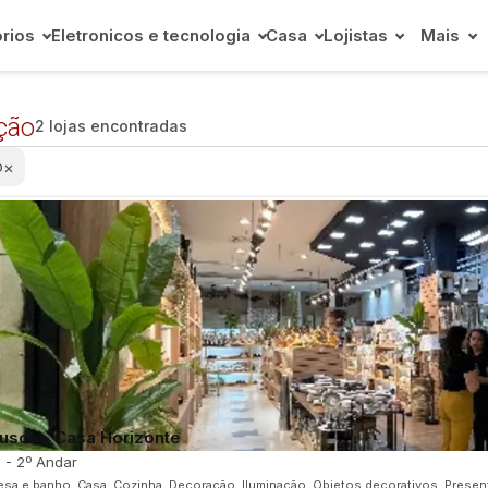
rios
Eletronicos e tecnologia
Casa
Lojistas
Mais
ção
2 lojas encontradas
o
×
usca - Casa Horizonte
0 - 2º Andar
sa e banho, Casa, Cozinha, Decoração, Iluminação, Objetos decorativos, Present