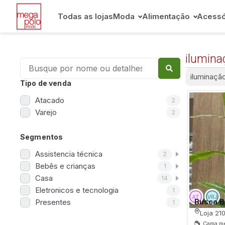
Todas as lojas
Moda
Alimentação
Acessó
ilumina
iluminaçã
Tipo de venda
Atacado
2
Varejo
2
Segmentos
Assistencia técnica
2
Bebês e crianças
1
Casa
14
Eletronicos e tecnologia
1
Busca B
Presentes
1
Loja 21
Cama me