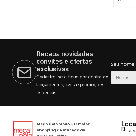
Receba novidades,
convites e ofertas
Seu nome
exclusivas
Cadastre-se e fique por dentro de
lançamentos, lives e promoções
especiais
Loca
Mega Polo Moda – O maior
shopping de atacado da
Rua