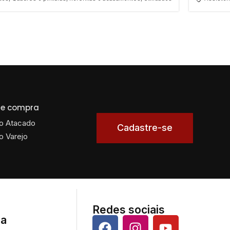
 de compra
o Atacado
Cadastre-se
o Varejo
Redes sociais
da