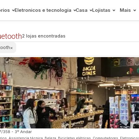
rios
Eletronicos e tecnologia
Casa
Lojistas
Mais
uetooth
2 lojas encontradas
tooth
×
Games
7/358 - 3º Andar
ios, Assistencia técnica, Beleza, Bicicletas elétricas, Computadores, Eletronicos