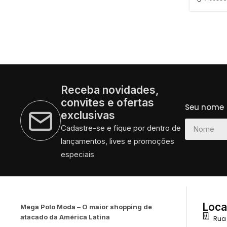
Receba novidades,
convites e ofertas
Seu nome
exclusivas
Cadastre-se e fique por dentro de
lançamentos, lives e promoções
especiais
Loca
Mega Polo Moda – O maior shopping de
atacado da América Latina
Rua