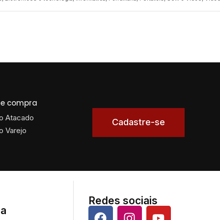
 de compra
o Atacado
Cadastre-se
o Varejo
Redes sociais
da