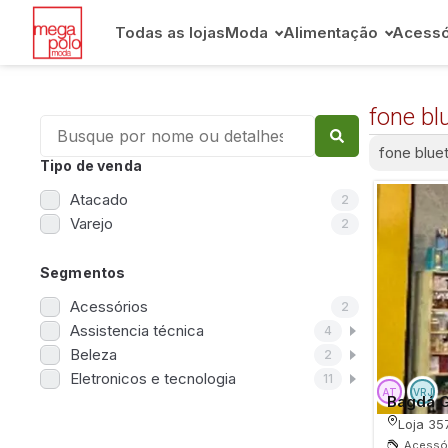
Todas as lojas
Moda
Alimentação
Acessó
fone bl
fone blue
Tipo de venda
Atacado
2
Varejo
2
Segmentos
Acessórios
2
Assistencia técnica
4
Beleza
2
Eletronicos e tecnologia
11
Bagdá 
Loja 35
Acessór