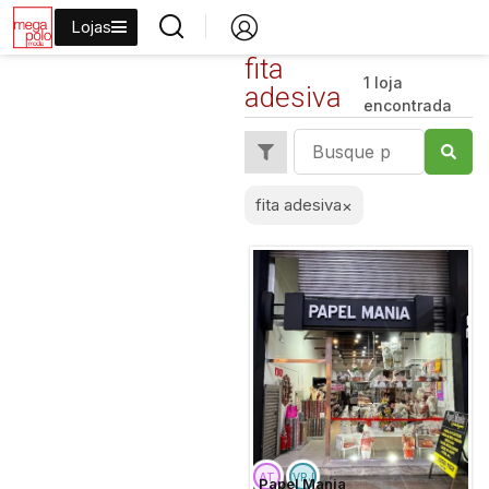
Lojas
fita
1 loja
adesiva
encontrada
fita adesiva
×
Papel Mania