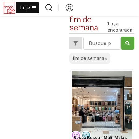
Lojas
fim de
1 loja
semana
encontrada
fim de semana
×
Busca Busca - Multi Malas