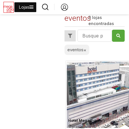
Lojas
eventos
3 lojas
encontradas
eventos
×
Hotel Mega Polo
3º Andar -