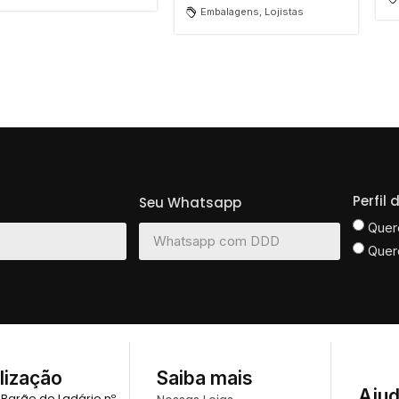
Embalagens, Lojistas
Perfil
Seu Whatsapp
Quer
Quer
lização
Saiba mais
Aju
 Barão de Ladário nº