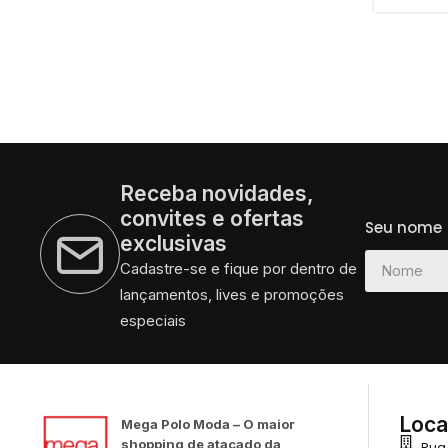
Receba novidades,
convites e ofertas
Seu nome
exclusivas
Cadastre-se e fique por dentro de
lançamentos, lives e promoções
especiais
Loca
Mega Polo Moda – O maior
shopping de atacado da
Rua