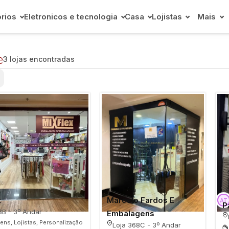
rios
Eletronicos e tecnologia
Casa
Lojistas
Mais
e
3 lojas encontradas
x
Marcelo Fardos E
P
8B - 3º Andar
Embalagens
ens, Lojistas, Personalização
Loja 368C - 3º Andar