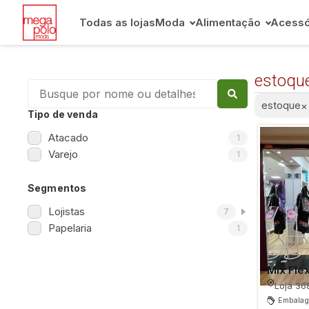
Todas as lojas
Moda
Alimentação
Acessó
estoqu
estoque
×
Tipo de venda
Atacado
1
Varejo
1
Segmentos
Lojistas
7
Papelaria
1
Mix Fle
Loja 36
Embalag