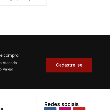
 de compra
o Atacado
Cadastre-se
o Varejo
Redes sociais
da