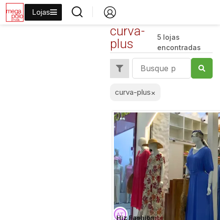
Lojas
curva-
5 lojas
plus
encontradas
curva-plus
×
Hiz Fashion