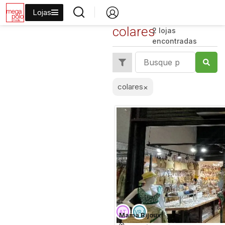
Lojas
colares
2 lojas
encontradas
colares
×
Mama Bijoux