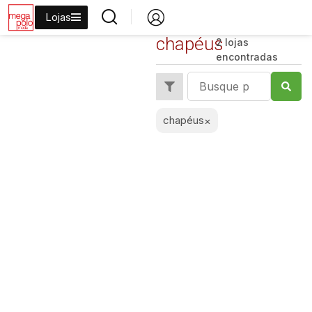
Lojas
chapéus
2 lojas
encontradas
chapéus
×