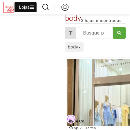
Lojas
body
3 lojas encontradas
body
×
Kylie Co
Loja 71 - Térreo